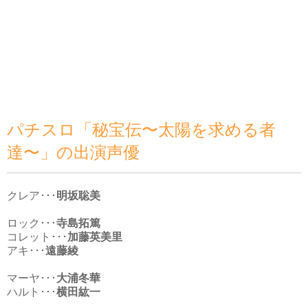
パチスロ「秘宝伝〜太陽を求める者
達〜」の出演声優
クレア･･･
明坂聡美
ロック･･･
寺島拓篤
コレット･･･
加藤英美里
アキ･･･
遠藤綾
マーヤ･･･
大浦冬華
ハルト･･･
横田紘一