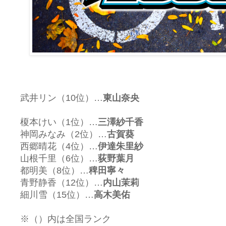
武井リン（10位）…
東山奈央
榎本けい（1位）…
三澤紗千香
神岡みなみ（2位）…
古賀葵
西郷晴花（4位）…
伊達朱里紗
山根千里（6位）…
荻野葉月
都明美（8位）…
稗田寧々
青野静香（12位）…
内山茉莉
細川雪（15位）…
高木美佑
※（）内は全国ランク