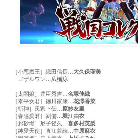
［小悪魔王］織田信長…
大久保瑠美
ゴザルワン…
広橋涼
［太閤娘］豊臣秀吉…
名塚佳織
［泰平女君］徳川家康…
花澤香菜
［斬神］氏家卜伝…
原紗友里
［春陽愛君］劉備…
堀江由衣
［お砂場］尼子径久…
喜多村英梨
［純愛天使］直江兼続…
中原麻衣