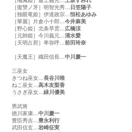
［殲滅姫］最上義光…
上坂すみれ
［復讐ノ牙］明智光秀…
日笠陽子
［独眼竜姫］伊達政宗…
恒松あゆみ
［華麗］片倉小十郎…
今井麻美
［野心姫］北条早雲…
広橋涼
［元帥姫］今川義元…
清水愛
［天明占邪］卑弥呼…
前田玲奈
［天魔王］織田信長…
中川慶一
三巫女
きつね巫女…
長谷川唯
ねこ巫女…
高木友梨香
うさぎ巫女…
緑川優美
男武将
徳川家康…
中川慶一
豊臣秀吉…
豊永利行
武田信玄…
岩崎征実