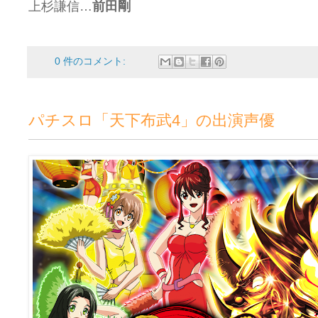
上杉謙信…
前田剛
0 件のコメント:
パチスロ「天下布武4」の出演声優