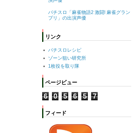
演声優
パチスロ「麻雀物語2 激闘! 麻雀グラン
プリ」の出演声優
リンク
パチスロレシピ
ゾーン狙い研究所
1枚役を取り隊
ページビュー
6
0
5
6
5
7
フィード