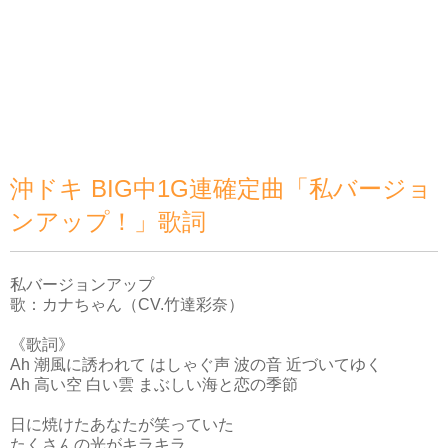
沖ドキ BIG中1G連確定曲「私バージョ
ンアップ！」歌詞
私バージョンアップ
歌：カナちゃん（CV.竹達彩奈）
《歌詞》
Ah 潮風に誘われて はしゃぐ声 波の音 近づいてゆく
Ah 高い空 白い雲 まぶしい海と恋の季節
日に焼けたあなたが笑っていた
たくさんの光がキラキラ