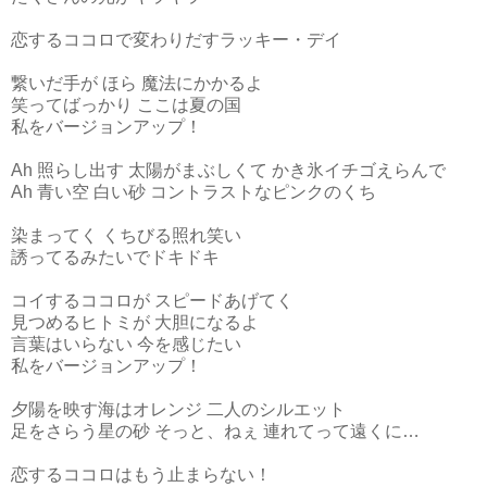
恋するココロで変わりだすラッキー・デイ
繋いだ手が ほら 魔法にかかるよ
笑ってばっかり ここは夏の国
私をバージョンアップ！
Ah 照らし出す 太陽がまぶしくて かき氷イチゴえらんで
Ah 青い空 白い砂 コントラストなピンクのくち
染まってく くちびる照れ笑い
誘ってるみたいでドキドキ
コイするココロが スピードあげてく
見つめるヒトミが 大胆になるよ
言葉はいらない 今を感じたい
私をバージョンアップ！
夕陽を映す海はオレンジ 二人のシルエット
足をさらう星の砂 そっと、ねぇ 連れてって遠くに…
恋するココロはもう止まらない！