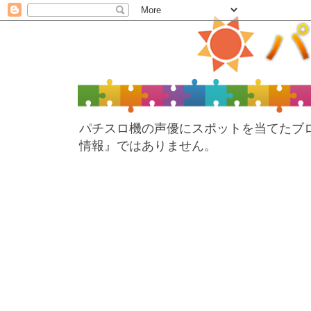
パチスロ機の声優にスポットを当てたブ
情報』ではありません。