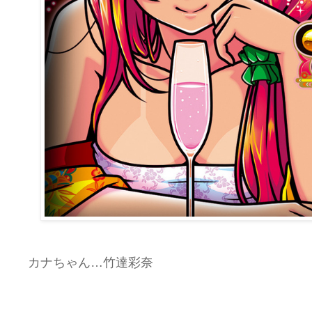
カナちゃん…竹達彩奈