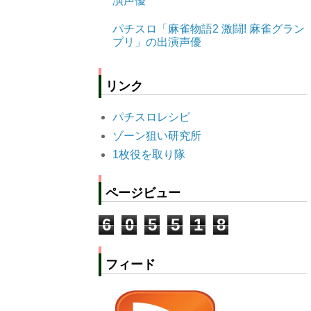
演声優
パチスロ「麻雀物語2 激闘! 麻雀グラン
プリ」の出演声優
リンク
パチスロレシピ
ゾーン狙い研究所
1枚役を取り隊
ページビュー
6
0
5
5
1
8
フィード