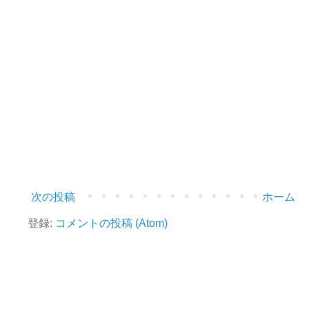
次の投稿
ホーム
登録:
コメントの投稿 (Atom)