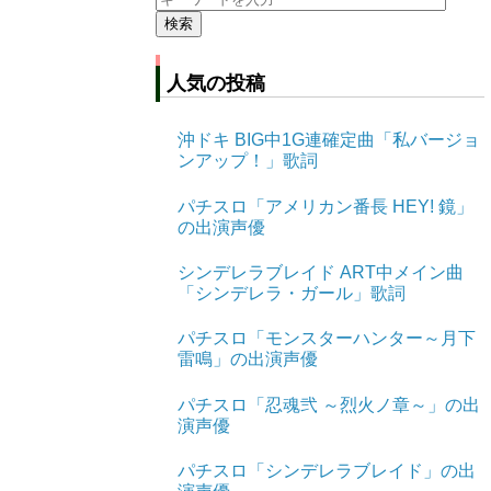
人気の投稿
沖ドキ BIG中1G連確定曲「私バージョ
ンアップ！」歌詞
パチスロ「アメリカン番長 HEY! 鏡」
の出演声優
シンデレラブレイド ART中メイン曲
「シンデレラ・ガール」歌詞
パチスロ「モンスターハンター～月下
雷鳴」の出演声優
パチスロ「忍魂弐 ～烈火ノ章～」の出
演声優
パチスロ「シンデレラブレイド」の出