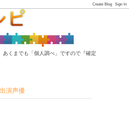
、あくまでも「個人調べ」ですので『確定
の出演声優