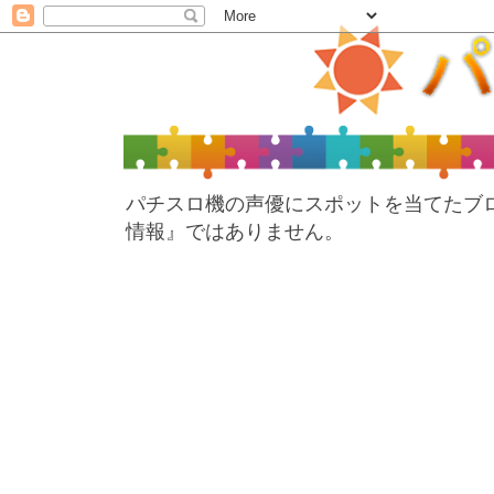
パチスロ機の声優にスポットを当てたブ
情報』ではありません。