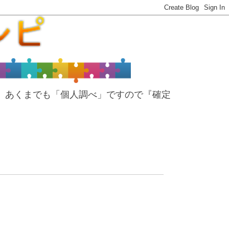
、あくまでも「個人調べ」ですので『確定