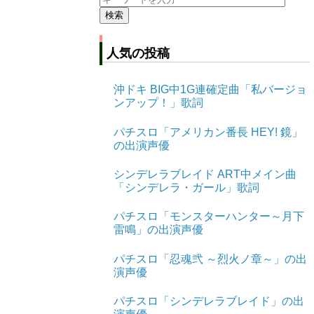
人気の投稿
沖ドキ BIG中1G連確定曲「私バージョ
ンアップ！」歌詞
パチスロ「アメリカン番長 HEY! 鏡」
の出演声優
シンデレラブレイド ART中メイン曲
「シンデレラ・ガール」歌詞
パチスロ「モンスターハンター～月下
雷鳴」の出演声優
パチスロ「忍魂弐 ～烈火ノ章～」の出
演声優
パチスロ「シンデレラブレイド」の出