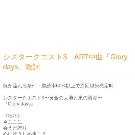
シスタークエスト3 ART中曲「Glory
days」歌詞
歌が流れる条件：継続率60%以上で次回継続確定時
シスタークエスト3〜黄金の大地と東の勇者〜
『Glory days』
《歌詞》
今ここに
会えた誇り
心に抱きしめ歩こう