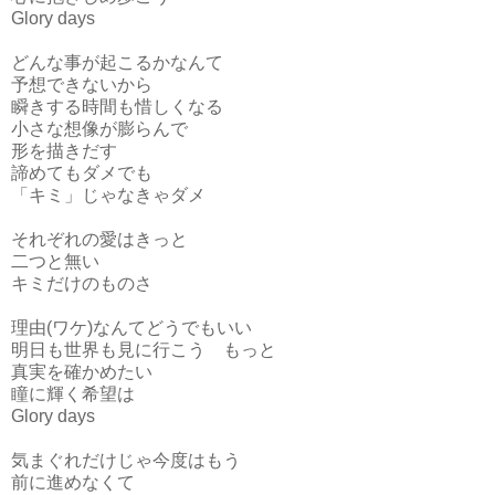
Glory days
どんな事が起こるかなんて
予想できないから
瞬きする時間も惜しくなる
小さな想像が膨らんで
形を描きだす
諦めてもダメでも
「キミ」じゃなきゃダメ
それぞれの愛はきっと
二つと無い
キミだけのものさ
理由(ワケ)なんてどうでもいい
明日も世界も見に行こう もっと
真実を確かめたい
瞳に輝く希望は
Glory days
気まぐれだけじゃ今度はもう
前に進めなくて