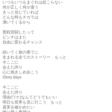
いつもいつもまぐれは起こらない
何が正しく何が違う
きっと信じていれば
どんな時もチカラは
沸いてくるから
悪戦苦闘したって
ピンチはまた
自由に変わるチャンス
続いてく旅の果てに
生まれる全てのストーリー もっと
今ここに
会えた誇り
心に抱きしめ歩こう
Glory days
今ここに
会えた誇り
理由(ワケ)なんてどうでもいい
明日も世界も見に行こう もっと
真実を確かめたい