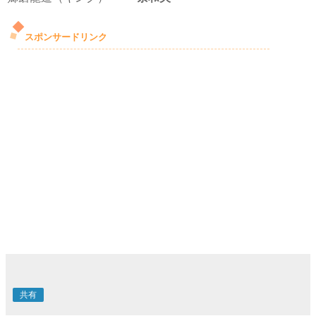
スポンサードリンク
共有