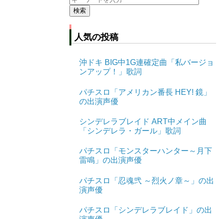
人気の投稿
沖ドキ BIG中1G連確定曲「私バージョ
ンアップ！」歌詞
パチスロ「アメリカン番長 HEY! 鏡」
の出演声優
シンデレラブレイド ART中メイン曲
「シンデレラ・ガール」歌詞
パチスロ「モンスターハンター～月下
雷鳴」の出演声優
パチスロ「忍魂弐 ～烈火ノ章～」の出
演声優
パチスロ「シンデレラブレイド」の出