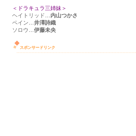
＜ドラキュラ三姉妹＞
ヘイトリッド…
内山つかさ
ペイン…
井澤詩織
ソロウ…
伊藤未央
スポンサードリンク