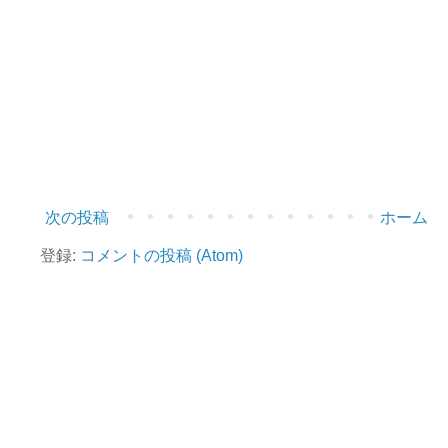
次の投稿
ホーム
登録:
コメントの投稿 (Atom)