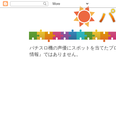
パチスロ機の声優にスポットを当てたブ
情報』ではありません。