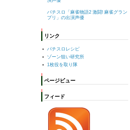
演声優
パチスロ「麻雀物語2 激闘! 麻雀グラン
プリ」の出演声優
リンク
パチスロレシピ
ゾーン狙い研究所
1枚役を取り隊
ページビュー
フィード