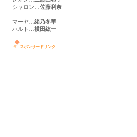
シャロン…
佐藤利奈
マーヤ…
緒乃冬華
ハルト…
横田紘一
スポンサードリンク