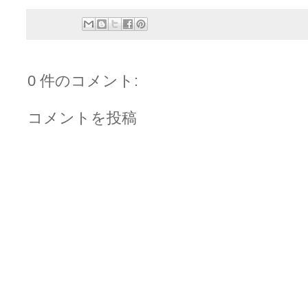
0 件のコメント:
コメントを投稿