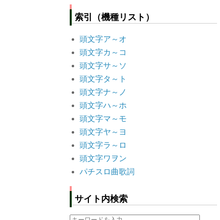
索引（機種リスト）
頭文字ア～オ
頭文字カ～コ
頭文字サ～ソ
頭文字タ～ト
頭文字ナ～ノ
頭文字ハ～ホ
頭文字マ～モ
頭文字ヤ～ヨ
頭文字ラ～ロ
頭文字ワヲン
パチスロ曲歌詞
サイト内検索