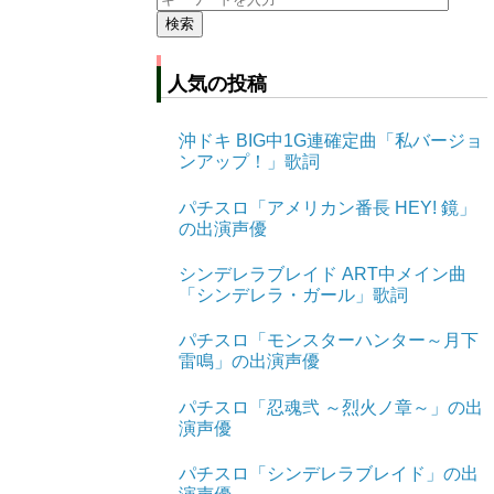
人気の投稿
沖ドキ BIG中1G連確定曲「私バージョ
ンアップ！」歌詞
パチスロ「アメリカン番長 HEY! 鏡」
の出演声優
シンデレラブレイド ART中メイン曲
「シンデレラ・ガール」歌詞
パチスロ「モンスターハンター～月下
雷鳴」の出演声優
パチスロ「忍魂弐 ～烈火ノ章～」の出
演声優
パチスロ「シンデレラブレイド」の出