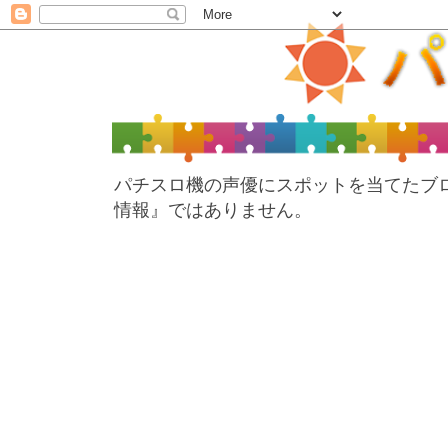
パチスロ機の声優にスポットを当てたブ
情報』ではありません。