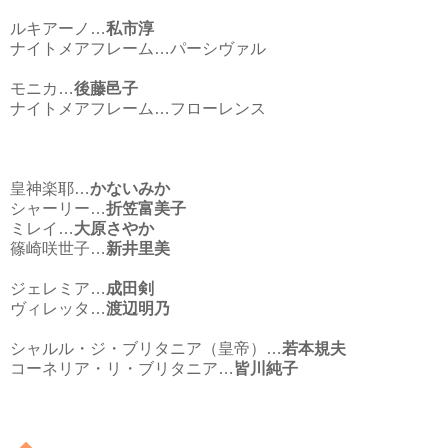
ルキアーノ…
私市淳
ナイトメアフレーム…パーシヴァル
モニカ…
後藤邑子
ナイトメアフレーム…フローレンス
皇神楽耶…
かないみか
シャーリー…
折笠富美子
ミレイ…
大原さやか
篠崎咲世子…
新井里美
ジェレミア…
成田剣
ヴィレッタ…
渡辺明乃
シャルル・ジ・ブリタニア（皇帝）…
若本規夫
コーネリア・リ・ブリタニア…
皆川純子