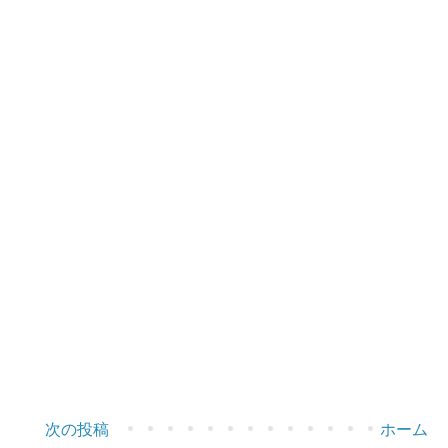
次の投稿
ホーム