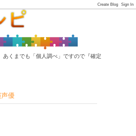
、あくまでも「個人調べ」ですので『確定
演声優