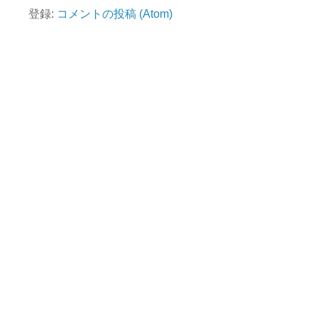
登録:
コメントの投稿 (Atom)