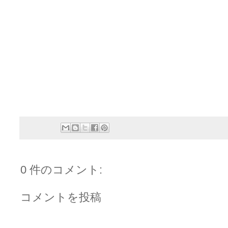
0 件のコメント:
コメントを投稿