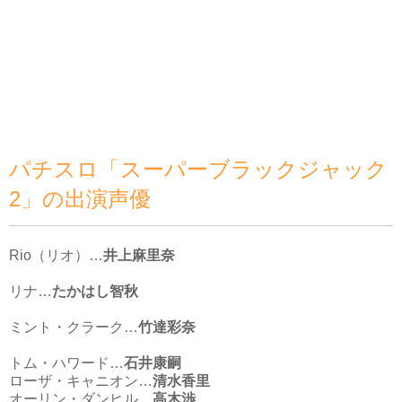
パチスロ「スーパーブラックジャック
2」の出演声優
Rio（リオ）…
井上麻里奈
リナ…
たかはし智秋
ミント・クラーク…
竹達彩奈
トム・ハワード…
石井康嗣
ローザ・キャニオン…
清水香里
オーリン・ダンヒル…
高木渉