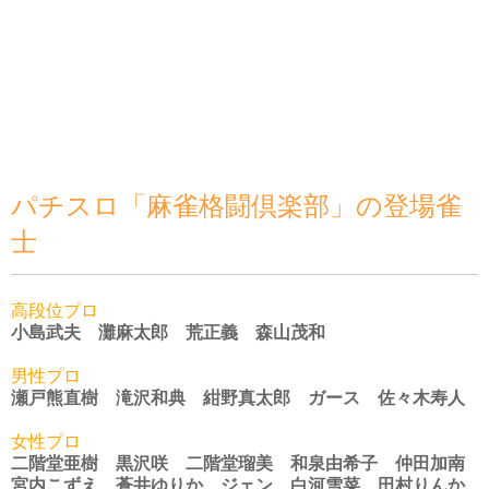
パチスロ「麻雀格闘倶楽部」の登場雀
士
高段位プロ
小島武夫 灘麻太郎 荒正義 森山茂和
男性プロ
瀬戸熊直樹 滝沢和典 紺野真太郎 ガース 佐々木寿人
女性プロ
二階堂亜樹 黒沢咲 二階堂瑠美 和泉由希子 仲田加南
宮内こずえ 蒼井ゆりか ジェン 白河雪菜 田村りんか