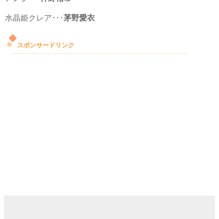
水晶姫クレア･･･
茅野愛衣
スポンサードリンク