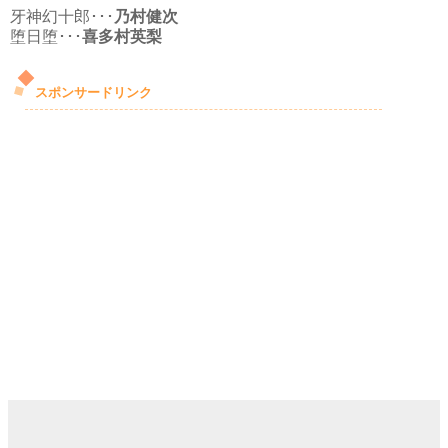
牙神幻十郎･･･
乃村健次
堕日堕･･･
喜多村英梨
スポンサードリンク