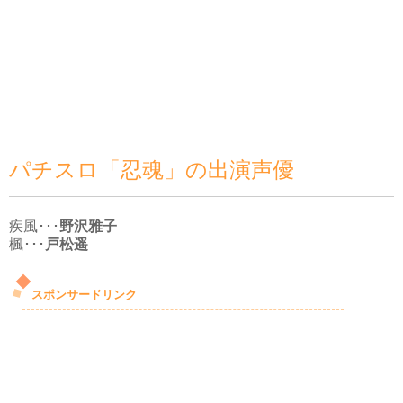
パチスロ「忍魂」の出演声優
疾風･･･
野沢雅子
楓･･･
戸松遥
スポンサードリンク