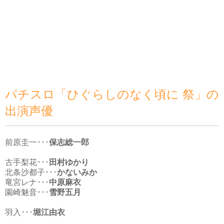
パチスロ「ひぐらしのなく頃に 祭」の
出演声優
前原圭一･･･
保志総一郎
古手梨花･･･
田村ゆかり
北条沙都子･･･
かないみか
竜宮レナ･･･
中原麻衣
園崎魅音･･･
雪野五月
羽入･･･
堀江由衣