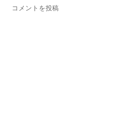
コメントを投稿