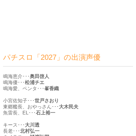
パチスロ「2027」の出演声優
鳴海恵介･･･
奥田啓人
鳴海優･･･
松浦チエ
鳴海愛、ペンタ･･･
峯香織
小宮佐知子･･･
世戸さおり
東郷艦長、おやっさん･･･
大木民夫
魚雷長、EL･･･
石上裕一
キース･･･
大川透
長老･･･
北村弘一