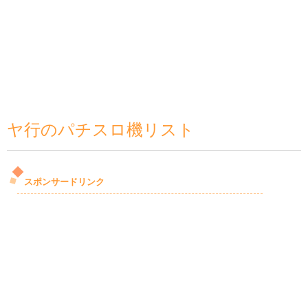
ヤ行のパチスロ機リスト
スポンサードリンク